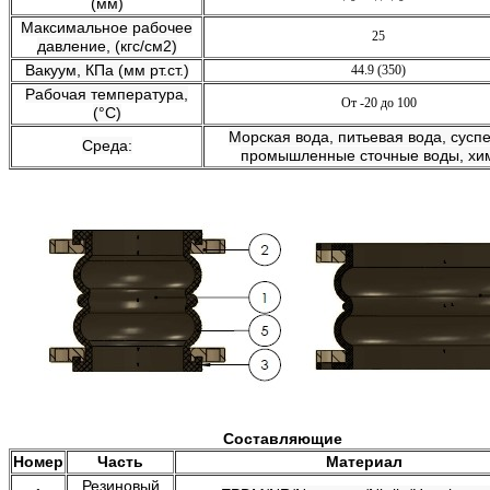
(мм)
Максимальное рабочее
25
давление, (кгс/см2)
Вакуум, КПа (мм рт.ст.)
44.9 (350)
Рабочая температура,
От -20 до 100
(°C)
Морская вода, питьевая вода, суспе
Среда:
промышленные сточные воды, хи
Составляющие
Номер
Часть
Материал
Резиновый