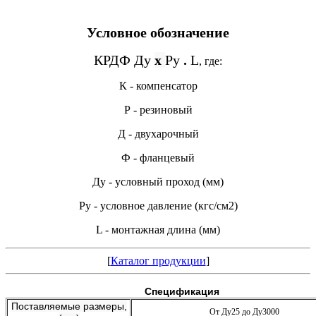
Условное обозначение
КРДФ Ду
х
Ру
.
L
, где:
К - компенсатор
Р - резиновый
Д - двухарочный
Ф - фланцевый
Ду - условный проход (мм)
Ру - условное давление (кгс/см2)
L - монтажная длина (мм)
[
Каталог продукции
]
Спецификация
Поставляемые размеры,
От Ду25 до Ду3000