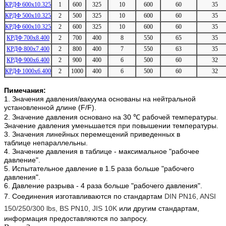
КРДФ 600х10.325
1
600
325
10
600
60
35
КРДФ 500х10.325
2
500
325
10
600
60
35
КРДФ 600х10.325
2
600
325
10
600
60
35
КРДФ 700х8.400
2
700
400
8
550
65
35
КРДФ 800х7.400
2
800
400
7
550
63
35
КРДФ 900х6.400
2
900
400
6
500
60
32
КРДФ 1000х6.400
2
1000
400
6
500
60
32
П
имечания:
1. Значения давления/вакуума основаны на нейтральной
установленной длине (F/F).
2. Значение давления основано на 30 ℃ рабочей температуры.
Значение давления уменьшается при повышении температуры.
3. Значения линейных перемещений приведенных в
таблице непараллельны.
4. Значение давления в таблице - максимальное "рабочее
давление".
5. Испытательное давление в 1.5 раза больше "рабочего
давления".
6. Давление разрыва - 4 раза больше "
рабочего давления
".
7. Соединения изготавливаются по стандартам
DIN PN16, ANSI
150/250/300 lbs, BS PN10, JIS 10K
или другим стандартам,
информация предоставляются по запросу.