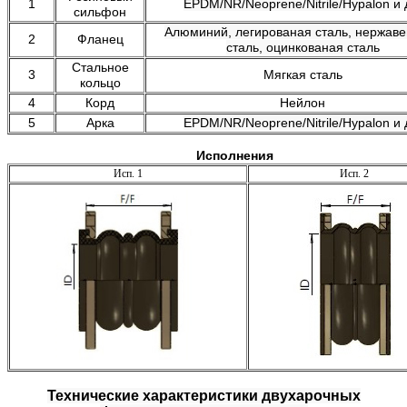
1
EPDM/NR/Neoprene/Nitrile/Hypalon и 
сильфон
Алюминий, легированая сталь, нержав
2
Фланец
сталь, оцинкованая сталь
Стальное
3
Мягкая сталь
кольцо
4
Корд
Нейлон
5
Арка
EPDM/NR/Neoprene/Nitrile/Hypalon и 
Исполнения
Исп. 1
Исп. 2
Технические характеристики двухарочных