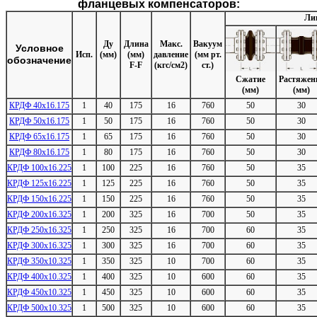
фланцевых компенсаторов:
Ли
Ду
Длина
Макс.
Вакуум
Условное
Исп.
(мм)
(мм)
давление
(мм рт.
обозначение
F-F
(кгс/см2)
ст.)
Сжатие
Растяжен
(мм)
(мм)
КРДФ 40х16.175
1
40
175
16
760
50
30
КРДФ 50х16.175
1
50
175
16
760
50
30
КРДФ 65х16.175
1
65
175
16
760
50
30
КРДФ 80х16.175
1
80
175
16
760
50
30
КРДФ 100х16.225
1
100
225
16
760
50
35
КРДФ 125х16.225
1
125
225
16
760
50
35
КРДФ 150х16.225
1
150
225
16
760
50
35
КРДФ 200х16.325
1
200
325
16
700
50
35
КРДФ 250х16.325
1
250
325
16
700
60
35
КРДФ 300х16.325
1
300
325
16
700
60
35
КРДФ 350х10.325
1
350
325
10
700
60
35
КРДФ 400х10.325
1
400
325
10
600
60
35
КРДФ 450х10.325
1
450
325
10
600
60
35
КРДФ 500х10.325
1
500
325
10
600
60
35