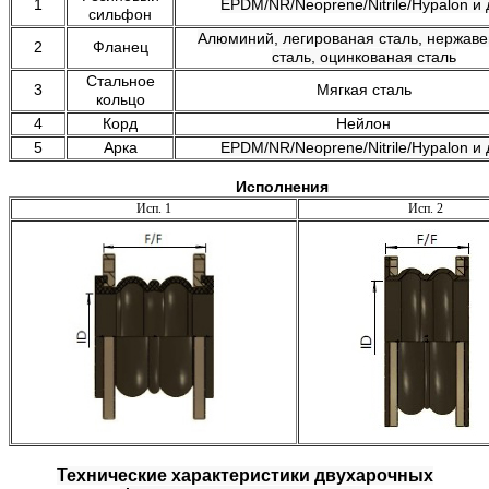
1
EPDM/NR/Neoprene/Nitrile/Hypalon и 
сильфон
Алюминий, легированая сталь, нержав
2
Фланец
сталь, оцинкованая сталь
Стальное
3
Мягкая сталь
кольцо
4
Корд
Нейлон
5
Арка
EPDM/NR/Neoprene/Nitrile/Hypalon и 
Исполнения
Исп. 1
Исп. 2
Технические характеристики двухарочных