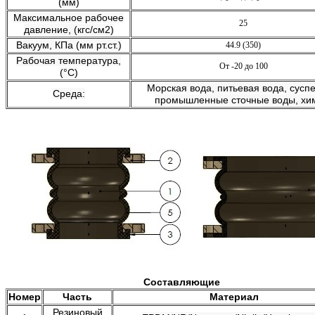
(мм)
Максимальное рабочее
25
давление, (кгс/см2)
Вакуум, КПа (мм рт.ст.)
44.9 (350)
Рабочая температура,
От -20 до 100
(°C)
Морская вода, питьевая вода, суспе
Среда:
промышленные сточные воды, хи
Составляющие
Номер
Часть
Материал
Резиновый