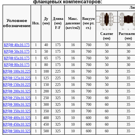
фланцевых компенсаторов:
Ли
Ду
Длина
Макс.
Вакуум
Условное
Исп.
(мм)
(мм)
давление
(мм рт.
обозначение
F-F
(кгс/см2)
ст.)
Сжатие
Растяжен
(мм)
(мм)
КРДФ 40х16.175
1
40
175
16
760
50
30
КРДФ 50х16.175
1
50
175
16
760
50
30
КРДФ 65х16.175
1
65
175
16
760
50
30
КРДФ 80х16.175
1
80
175
16
760
50
30
КРДФ 100х16.225
1
100
225
16
760
50
35
КРДФ 125х16.225
1
125
225
16
760
50
35
КРДФ 150х16.225
1
150
225
16
760
50
35
КРДФ 200х16.325
1
200
325
16
700
50
35
КРДФ 250х16.325
1
250
325
16
700
60
35
КРДФ 300х16.325
1
300
325
16
700
60
35
КРДФ 350х10.325
1
350
325
10
700
60
35
КРДФ 400х10.325
1
400
325
10
600
60
35
КРДФ 450х10.325
1
450
325
10
600
60
35
КРДФ 500х10.325
1
500
325
10
600
60
35