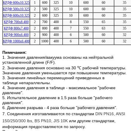
КРДФ 600х10.325
1
600
325
10
600
60
35
КРДФ 500х10.325
2
500
325
10
600
60
35
КРДФ 600х10.325
2
600
325
10
600
60
35
КРДФ 700х8.400
2
700
400
8
550
65
35
КРДФ 800х7.400
2
800
400
7
550
63
35
КРДФ 900х6.400
2
900
400
6
500
60
32
КРДФ 1000х6.400
2
1000
400
6
500
60
32
П
имечания:
1. Значения давления/вакуума основаны на нейтральной
установленной длине (F/F).
2. Значение давления основано на 30 ℃ рабочей температуры.
Значение давления уменьшается при повышении температуры.
3. Значения линейных перемещений приведенных в
таблице непараллельны.
4. Значение давления в таблице - максимальное "рабочее
давление".
5. Испытательное давление в 1.5 раза больше "рабочего
давления".
6. Давление разрыва - 4 раза больше "
рабочего давления
".
7. Соединения изготавливаются по стандартам
DIN PN16, ANSI
150/250/300 lbs, BS PN10, JIS 10K
или другим стандартам,
информация предоставляются по запросу.