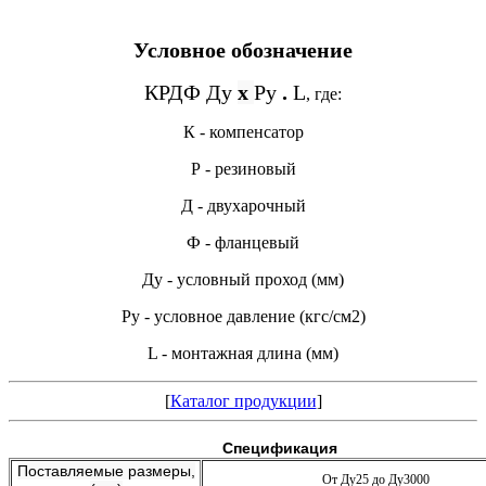
Условное обозначение
КРДФ Ду
х
Ру
.
L
, где:
К - компенсатор
Р - резиновый
Д - двухарочный
Ф - фланцевый
Ду - условный проход (мм)
Ру - условное давление (кгс/см2)
L - монтажная длина (мм)
[
Каталог продукции
]
Спецификация
Поставляемые размеры,
От Ду25 до Ду3000