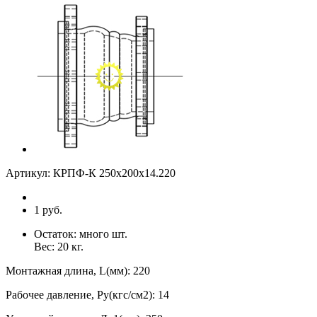
Артикул:
КРПФ-К 250х200х14.220
1 руб.
Остаток:
много
шт.
Вес:
20
кг.
Монтажная длина, L(мм)
:
220
Рабочее давление, Ру(кгс/см2)
:
14